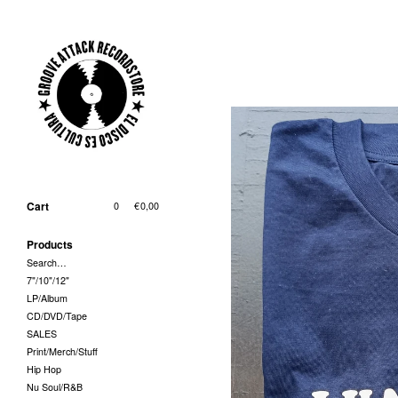
Cart
0
|
€
0,00
Products
Search…
7"/10"/12"
LP/Album
CD/DVD/Tape
SALES
Print/Merch/Stuff
Hip Hop
Nu Soul/R&B