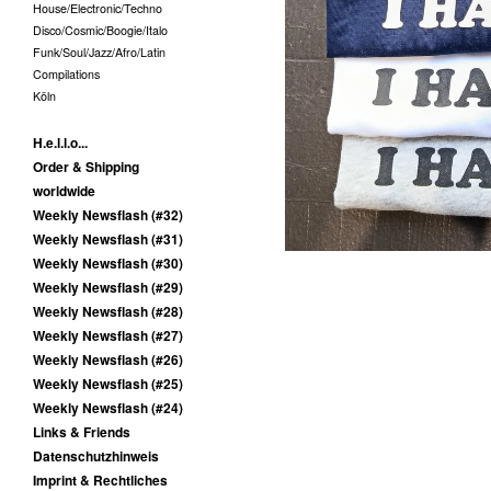
House/Electronic/Techno
Disco/Cosmic/Boogie/Italo
Funk/Soul/Jazz/Afro/Latin
Compilations
Köln
H.e.l.l.o...
Order & Shipping
worldwide
Weekly Newsflash (#32)
Weekly Newsflash (#31)
Weekly Newsflash (#30)
Weekly Newsflash (#29)
Weekly Newsflash (#28)
Weekly Newsflash (#27)
Weekly Newsflash (#26)
Weekly Newsflash (#25)
Weekly Newsflash (#24)
Links & Friends
Datenschutzhinweis
Imprint & Rechtliches