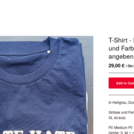
T-Shirt -
und Farb
angeben
29,00
€
/ On
Add to Car
In Hellgrau, D
Grösse und Farb
XL ist aus)
Fit: Medium Fit
Größe: S, M, L 