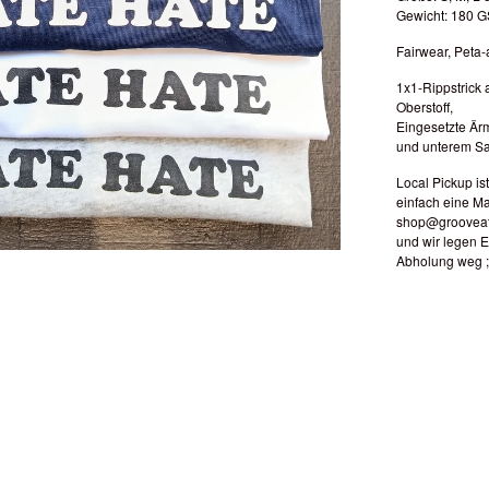
Gewicht: 180 
Fairwear, Peta
1x1-Rippstrick
Oberstoff,
Eingesetzte Ä
und unterem S
Local Pickup is
einfach eine Ma
shop@grooveat
und wir legen 
Abholung weg ;