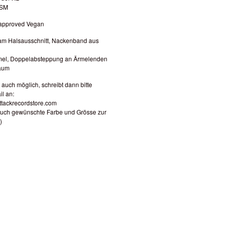
GSM
-approved Vegan
 am Halsausschnitt, Nackenband aus
rmel, Doppelabsteppung an Ärmelenden
aum
t auch möglich, schreibt dann bitte
il an:
tackrecordstore.com
Euch gewünschte Farbe und Grösse zur
)